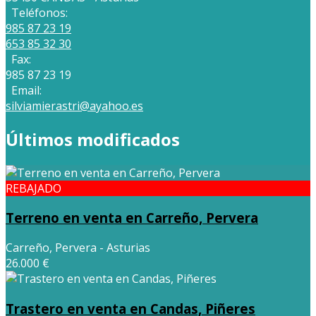
Teléfonos:
985 87 23 19
653 85 32 30
Fax:
985 87 23 19
Email:
silviamierastri@ayahoo.es
Últimos modificados
REBAJADO
Terreno en venta en Carreño, Pervera
Carreño, Pervera - Asturias
26.000 €
Trastero en venta en Candas, Piñeres