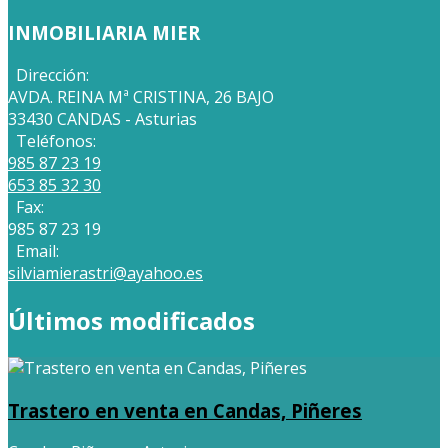
INMOBILIARIA MIER
Dirección:
AVDA. REINA Mª CRISTINA, 26 BAJO
33430 CANDAS - Asturias
Teléfonos:
985 87 23 19
653 85 32 30
Fax:
985 87 23 19
Email:
silviamierastri@ayahoo.es
Últimos modificados
Trastero en venta en Candas, Piñeres