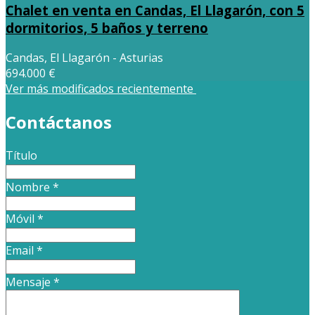
Chalet en venta en Candas, El Llagarón, con 5
dormitorios, 5 baños y terreno
Candas, El Llagarón - Asturias
694.000 €
Ver más modificados recientemente
Contáctanos
Título
Nombre
*
Móvil
*
Email
*
Mensaje
*