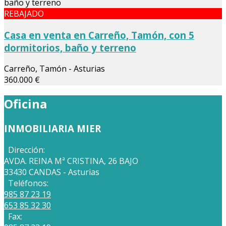
REBAJADO
Casa en venta en Carreño, Tamón, con 5
dormitorios, baño y terreno
Carreño, Tamón - Asturias
360.000 €
Oficina
INMOBILIARIA MIER
Dirección:
AVDA. REINA Mª CRISTINA, 26 BAJO
33430 CANDAS - Asturias
Teléfonos:
985 87 23 19
653 85 32 30
Fax: