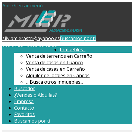
Abrir/cerrar menú
silviamierastri@ayahoo.es
Buscamos por ti
985 87 23 19
653 85 32 30
Inmuebles
Venta de terrenos en Carreño
Venta de casas en Luanco
Venta de casas en Carreño
Alquiler de locales en Candas
...
Busca otros inmuebles...
Buscador
¿Vendes o Alquilas?
Empresa
Contacto
Favoritos
Buscamos por ti